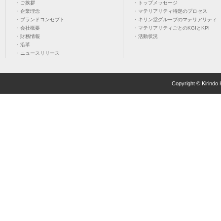
・ご挨拶
・トップメッセージ
・企業理念
・マテリアリティ特定のプロセス
・ブランドコンセプト
・キリン堂グループのマテリアリティ
・会社概要
・マテリアリティごとのKGIとKPI
・財務情報
・活動状況
・沿革
・ニュースリリース
Copyright © Kirindo 